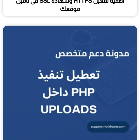
أهمية تفعيل HTTPS وشهادة SSL في تأمين
موقعك