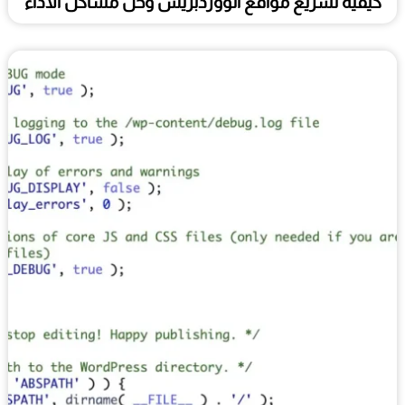
كيفية تسريع مواقع الووردبريس وحل مشاكل الأداء