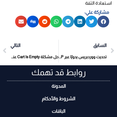
استعادة الثقة
مشاركة علي:
السابق
التالي
تحديث ووردبريس يدويًا عبر FTP
حل مشكلة Cart Is Empty عند الانتقال للدفع في ووركومرس
روابط قد تهمك
المدونة
الشروط والأحكام
الباقات