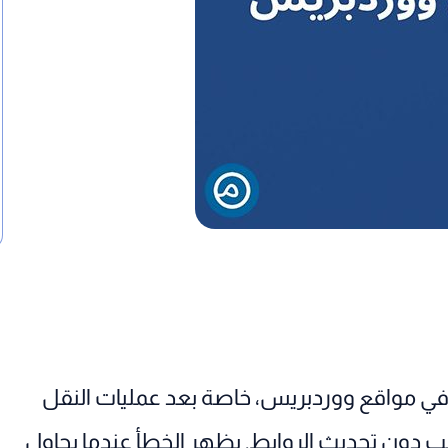
 في مواقع ووردبريس، خاصة بعد عمليات النقل
الب دون تحديث الروابط. يظهر الخطأ عندما يحاول