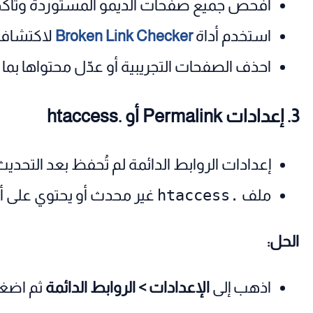
افحص جميع صفحات الديمو المستوردة وتأكد 
استخدم أداة
Broken Link Checker
لاكتشاف 
احذف الصفحات التجريبية أو عدّل محتواها بم
3. إعدادات Permalink أو .htaccess
إعدادات الروابط الدائمة لم تُحفظ بعد التحديث
ملف
.htaccess
غير محدث أو يحتوي على أك
الحل:
اذهب إلى
الإعدادات > الروابط الدائمة
ثم اضغط