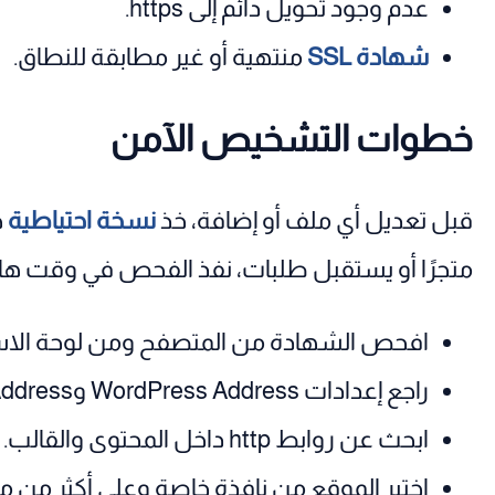
عدم وجود تحويل دائم إلى https.
شهادة SSL
منتهية أو غير مطابقة للنطاق.
خطوات التشخيص الآمن
قبل تعديل أي ملف أو إضافة، خذ
نسخة احتياطية
ح
متجرًا أو يستقبل طلبات، نفذ الفحص في وقت هادئ أو على نسخة
افحص الشهادة من المتصفح ومن لوحة الاس
راجع إعدادات WordPress Address وSite Address.
ابحث عن روابط http داخل المحتوى والقالب.
اختبر الموقع من نافذة خاصة وعلى أكثر من 