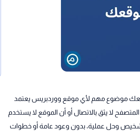
الة رسالة “Not Secure” من موقعك موضوع مهم لأي موقع ووردبريس يعتمد
الثقة. رسالة Not Secure تعني أن المتصفح لا يثق بالاتصال أو أن الموقع لا يستخدم
ة تشخيص وحل عملية، بدون وعود عامة أو خطوات